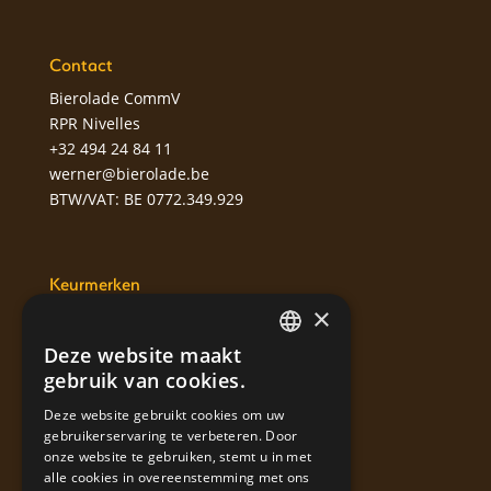
Contact
Bierolade CommV
RPR Nivelles
+32 494 24 84 11
werner@bierolade.be
BTW/VAT: BE 0772.349.929
Keurmerken
×
Deze website maakt
DUTCH
gebruik van cookies.
ENGLISH
Deze website gebruikt cookies om uw
gebruikerservaring te verbeteren. Door
FRENCH
onze website te gebruiken, stemt u in met
alle cookies in overeenstemming met ons
Labels