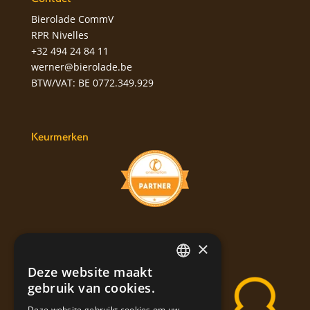
Bierolade CommV
RPR Nivelles
+32 494 24 84 11
werner@bierolade.be
BTW/VAT: BE 0772.349.929
Keurmerken
×
Labels
Deze website maakt
DUTCH
gebruik van cookies.
ENGLISH
Deze website gebruikt cookies om uw